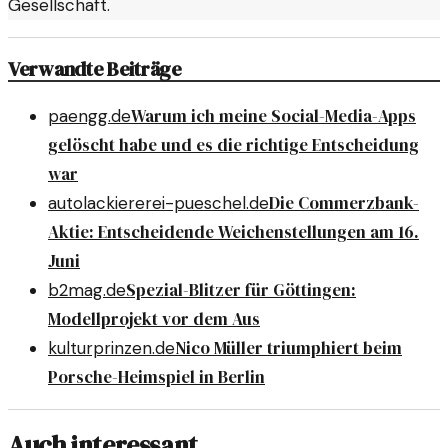
Gesellschaft.
Verwandte Beiträge
Warum ich meine Social-Media-Apps
paengg.de
gelöscht habe und es die richtige Entscheidung
war
Die Commerzbank-
autolackiererei-pueschel.de
Aktie: Entscheidende Weichenstellungen am 16.
Juni
Spezial-Blitzer für Göttingen:
b2mag.de
Modellprojekt vor dem Aus
Nico Müller triumphiert beim
kulturprinzen.de
Porsche-Heimspiel in Berlin
Auch interessant