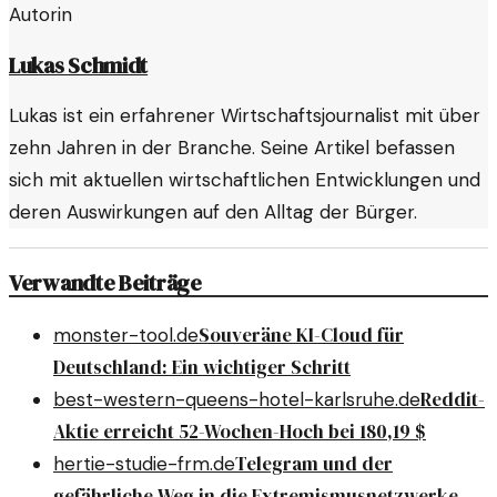
Autorin
Lukas Schmidt
Lukas ist ein erfahrener Wirtschaftsjournalist mit über
zehn Jahren in der Branche. Seine Artikel befassen
sich mit aktuellen wirtschaftlichen Entwicklungen und
deren Auswirkungen auf den Alltag der Bürger.
Verwandte Beiträge
Souveräne KI-Cloud für
monster-tool.de
Deutschland: Ein wichtiger Schritt
Reddit-
best-western-queens-hotel-karlsruhe.de
Aktie erreicht 52-Wochen-Hoch bei 180,19 $
Telegram und der
hertie-studie-frm.de
gefährliche Weg in die Extremismusnetzwerke