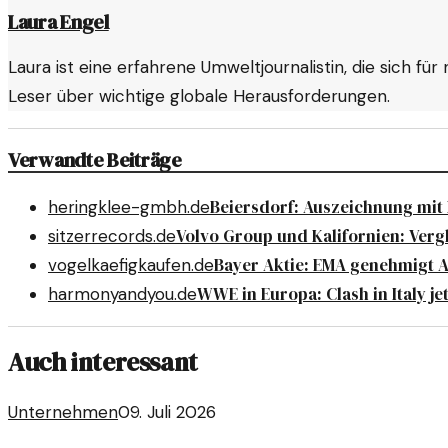
Laura Engel
Laura ist eine erfahrene Umweltjournalistin, die sich f
Leser über wichtige globale Herausforderungen.
Verwandte Beiträge
Beiersdorf: Auszeichnung mit
heringklee-gmbh.de
Volvo Group und Kalifornien: Verg
sitzerrecords.de
Bayer Aktie: EMA genehmigt
vogelkaefigkaufen.de
WWE in Europa: Clash in Italy jetz
harmonyandyou.de
Auch interessant
Unternehmen
09. Juli 2026