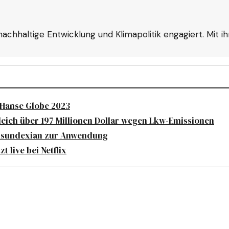
ür nachhaltige Entwicklung und Klimapolitik engagiert. Mi
 Hanse Globe 2023
leich über 197 Millionen Dollar wegen Lkw-Emissionen
 Asundexian zur Anwendung
t live bei Netflix